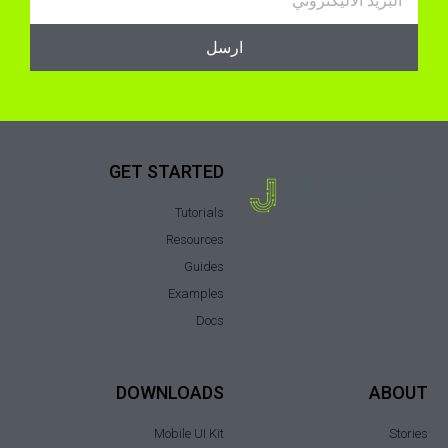
ارسل
GET STARTED
Tutorials
Resources
Guides
Examples
Docs
DOWNLOADS
ABOUT
Mobile UI Kit
Stories