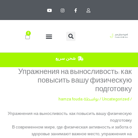
خطي
Y
I
F
U
لى
o
n
a
s
u
s
c
e
لمحتوى
t
t
e
r
u
a
b
b
g
o
e
r
o
0
Cart
a
k
m
-
f
شحن سريع
Упражнения на выносливость: как
повысить вашу физическую
подготовку
/
Uncategorized
/ بواسطة
hamza fouda
Упражнения на выносливость: как повысить вашу физическую
подготовку
В современном мире, где физическая активность и забота о
здоровье занимают важное место, упражнения на