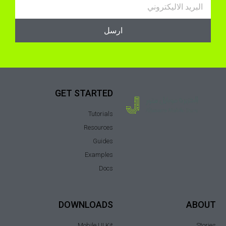
Email
ارسل
GET STARTED
Tutorials
Resources
Guides
Examples
Docs
DOWNLOADS
ABOUT
Mobile UI Kit
Stories