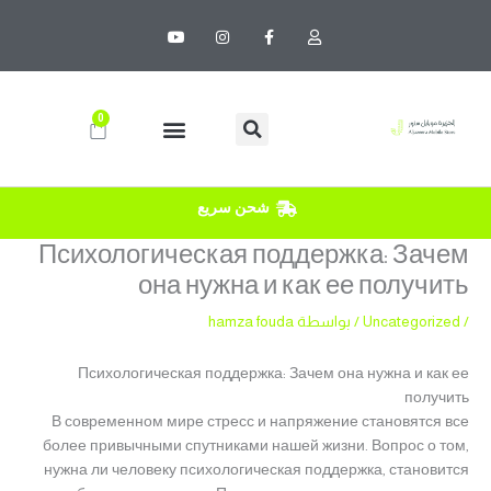
خطي
Y
I
F
U
لى
o
n
a
s
u
s
c
e
لمحتوى
t
t
e
r
u
a
b
b
g
o
e
r
o
0
Cart
a
k
m
-
f
شحن سريع
Психологическая поддержка: Зачем
она нужна и как ее получить
/
Uncategorized
/ بواسطة
hamza fouda
Психологическая поддержка: Зачем она нужна и как ее
получить
В современном мире стресс и напряжение становятся все
более привычными спутниками нашей жизни. Вопрос о том,
нужна ли человеку психологическая поддержка, становится