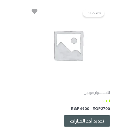
نطاق
هناك
السعر:
تخفيضات!
العديد
من
من
خلال
الأشكال
المختلفة
لهذا
المنتج.
يمكن
اختيار
الخيارات
على
صفحة
المنتج
اكسسوار موبايل
تيست
EGP
4900
–
EGP
2700
تحديد أحد الخيارات