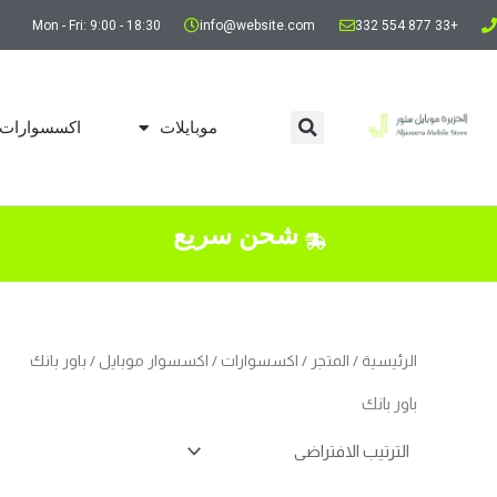
خطي
Mon - Fri: 9:00 - 18:30
info@website.com
+33 877 554 332
لى
لمحتوى
موبايلات
اكسسوارات
شحن سريع
الرئيسية
/
المتجر
/
اكسسوارات
/
اكسسوار موبايل
/ باور بانك
باور بانك